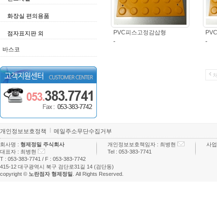
화장실 편의용품
PVC피스고정감삽형
PV
점자표지판 외
-
-
바스코
개인정보보호정책
메일주소무단수집거부
회사명 :
형제정밀 주식회사
개인정보보호책임자 :
최병현
사업
대표자 :
최병현
Tel :
053-383-7741
T :
053-383-7741
/ F :
053-383-7742
415-12 대구광역시 북구 검단로31길 14 (검단동)
copyright ©
노란점자 형제정밀
. All Rights Reserved.