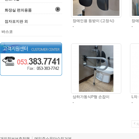
화장실 편의용품
장애인용 등받이 (고정식)
장애
점자표지판 외
-
-
바스코
상하가동식P형 손잡이
L자
-
-
개인정보보호정책
메일주소무단수집거부