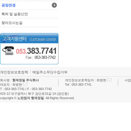
공장전경
특허 및 실용신안
찾아오시는길
개인정보보호정책
메일주소무단수집거부
회사명 :
형제정밀 주식회사
개인정보보호책임자 :
최병현
사업
대표자 :
최병현
Tel :
053-383-7741
T :
053-383-7741
/ F :
053-383-7742
415-12 대구광역시 북구 검단로31길 14 (검단동)
copyright ©
노란점자 형제정밀
. All Rights Reserved.