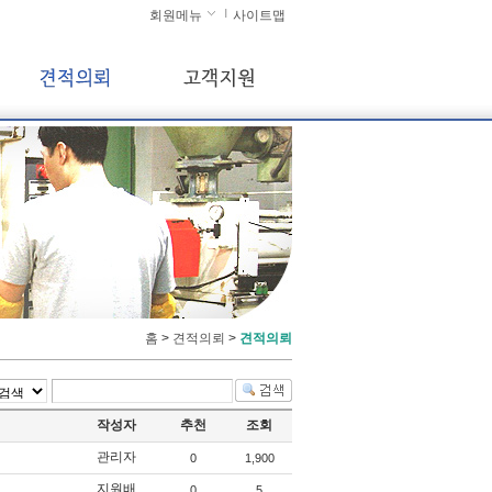
회원메뉴
사이트맵
홈
>
견적의뢰
>
견적의뢰
작성자
추천
조회
관리자
0
1,900
지원배
0
5