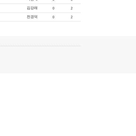
김강래
0
2
전경덕
0
2