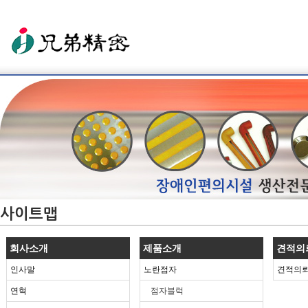
사이트맵
회사소개
제품소개
견적의
인사말
노란점자
견적의
연혁
점자블럭