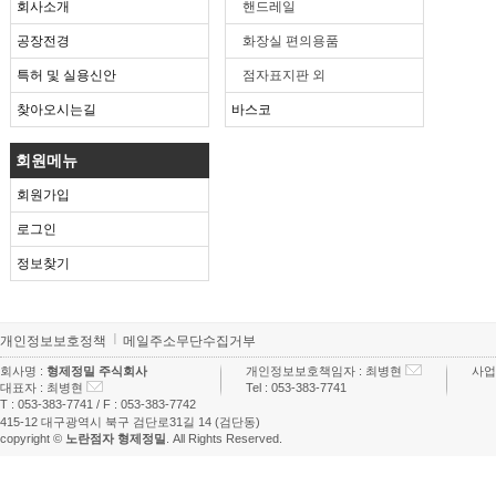
회사소개
핸드레일
공장전경
화장실 편의용품
특허 및 실용신안
점자표지판 외
찾아오시는길
바스코
회원메뉴
회원가입
로그인
정보찾기
개인정보보호정책
메일주소무단수집거부
회사명 :
형제정밀 주식회사
개인정보보호책임자 :
최병현
사업
대표자 :
최병현
Tel :
053-383-7741
T :
053-383-7741
/ F :
053-383-7742
415-12 대구광역시 북구 검단로31길 14 (검단동)
copyright ©
노란점자 형제정밀
. All Rights Reserved.