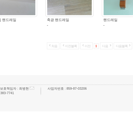
립 핸드레일
축광 핸드레일
핸드레일
-
-
처음
이전블록
이전
1
다음
다음블록
보호책임자 :
최병현
사업자번호 :
859-87-03206
-383-7741