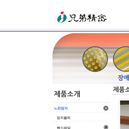
제품
제품소개
노란점자
점자블럭
핸드레일